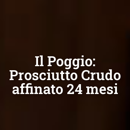
Italiano
Il Poggio:
Prosciutto Crudo
affinato 24 mesi