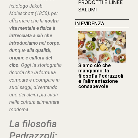
PRODOTTI E LINEE
fisiologo Jakob
SALUMI
Moleschott (1850), per
affermare che la
nostra
IN EVIDENZA
vita mentale e fisica è
intrecciata a ciò che
introduciamo nel corpo
,
dunque
alla qualità,
origine e cultura del
cibo
. Oggi la storiografia
Siamo ciò che
mangiamo: la
ricorda che la formula
filosofia Pedrazzoli
compare e ricompare in
e l’alimentazione
consapevole
suoi saggi, diventando
uno dei
claim
più citati
nella cultura alimentare
moderna.
La filosofia
Pedrazzoli: